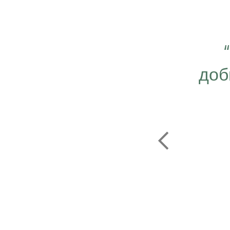
 важно работать ещё
ергичнее, передавая
доб
безграничную веру в
ую компанию Эрсаг"
ОЛЬФ ПЕЧЕНИЦЫН
ЬНЫЙ ДИРЕКТОР РОССИИ