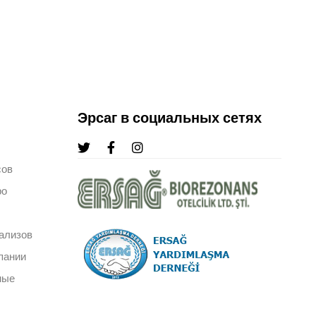
Эрсаг в социальных сетях
сов
ро
ализов
пании
ные