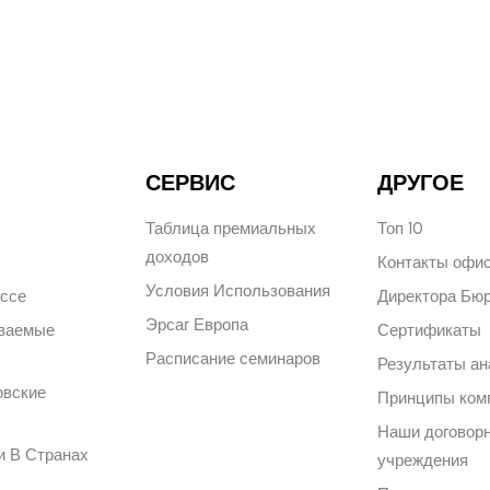
СЕРВИС
ДРУГОЕ
Таблица премиальных
Топ 10
доходов
Контакты офи
Условия Использования
ессе
Директора Бю
Эрсаг Европа
аваемые
Сертификаты
Расписание семинаров
Результаты ан
овские
Принципы ком
Наши договор
и В Странах
учреждения