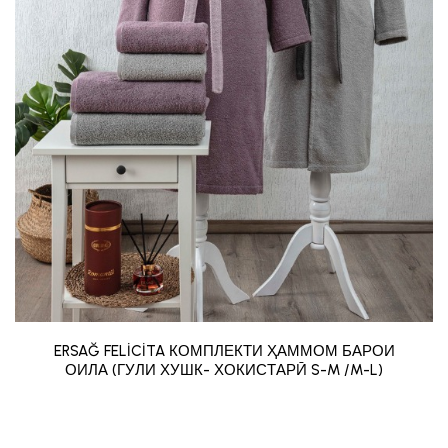
ERSAĞ FELİCİTA КОМПЛЕКТИ ҲАММОМ БАРОИ
ОИЛА (ГУЛИ ХУШК- ХОКИСТАРӢ S-M /M-L)