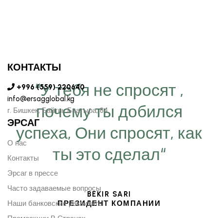
КОНТАКТЫ
“У тебя не спросят ,
+996 (559) 220640
info@ersagglobal.kg
почему ты добился
г. ​Бишкек, Байтик Баатыра, 84
ЭРСАГ
успеха, Они спросят, как
О нас
ты это сделал“
Контакты
Эрсаг в прессе
Часто задаваемые вопросы
BEKIR SARI
Наши банковские реквизиты
ПРЕЗИДЕНТ КОМПАНИИ