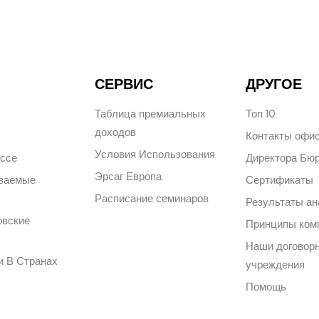
СЕРВИС
ДРУГОЕ
Таблица премиальных
Топ 10
доходов
Контакты офи
Условия Использования
ессе
Директора Бю
Эрсаг Европа
аваемые
Сертификаты
Расписание семинаров
Результаты ан
овские
Принципы ком
Наши договор
и В Странах
учреждения
Помощь