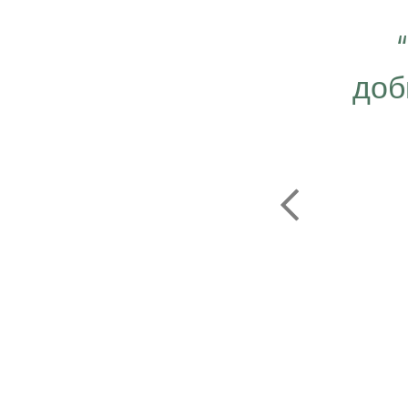
 важно работать ещё
ергичнее, передавая
доб
безграничную веру в
ую компанию Эрсаг"
ОЛЬФ ПЕЧЕНИЦЫН
ЬНЫЙ ДИРЕКТОР РОССИИ