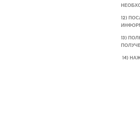
НЕОБХО
12) ПО
ИНФОР
13) ПО
ПОЛУЧЕ
14) НА
ВАШ З