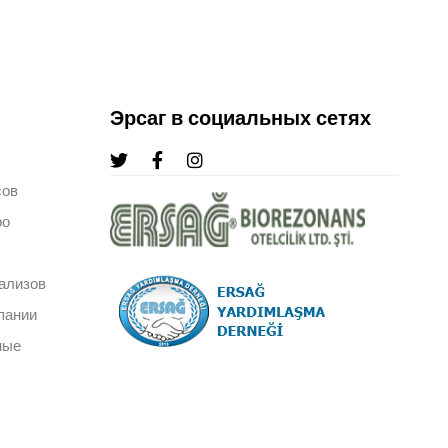
Эрсаг в социальных сетях
сов
ро
ализов
пании
ные