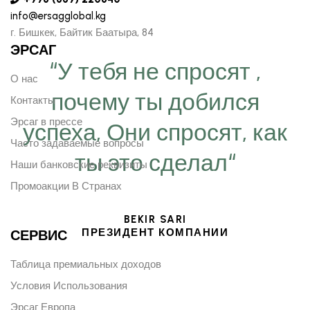
info@ersagglobal.kg
г. ​Бишкек, Байтик Баатыра, 84
ЭРСАГ
“У тебя не спросят ,
О нас
почему ты добился
Контакты
Эрсаг в прессе
успеха, Они спросят, как
Часто задаваемые вопросы
ты это сделал“
Наши банковские реквизиты
Промоакции В Странах
BEKIR SARI
ПРЕЗИДЕНТ КОМПАНИИ
СЕРВИС
Таблица премиальных доходов
Условия Использования
Эрсаг Европа