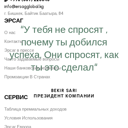
info@ersagglobal.kg
г. ​Бишкек, Байтик Баатыра, 84
ЭРСАГ
“У тебя не спросят ,
О нас
почему ты добился
Контакты
Эрсаг в прессе
успеха, Они спросят, как
Часто задаваемые вопросы
ты это сделал“
Наши банковские реквизиты
Промоакции В Странах
BEKIR SARI
ПРЕЗИДЕНТ КОМПАНИИ
СЕРВИС
Таблица премиальных доходов
Условия Использования
Эрсаг Европа