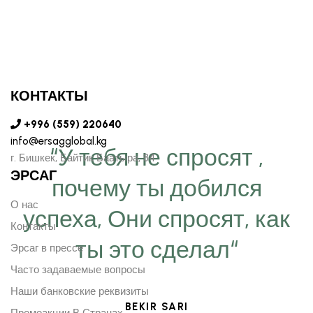
КОНТАКТЫ
+996 (559) 220640
info@ersagglobal.kg
“У тебя не спросят ,
г. ​Бишкек, Байтик Баатыра, 84
ЭРСАГ
почему ты добился
О нас
успеха, Они спросят, как
Контакты
ты это сделал“
Эрсаг в прессе
Часто задаваемые вопросы
Наши банковские реквизиты
BEKIR SARI
Промоакции В Странах