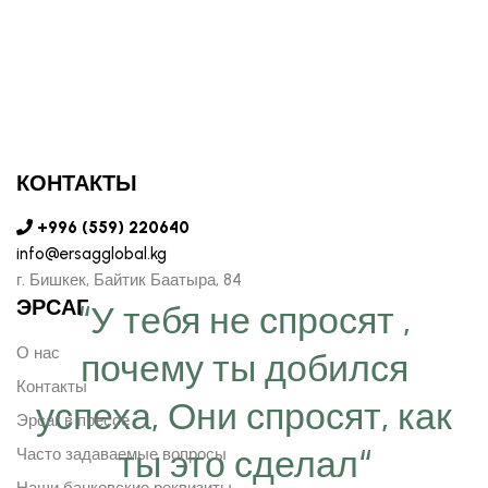
КОНТАКТЫ
+996 (559) 220640
info@ersagglobal.kg
г. ​Бишкек, Байтик Баатыра, 84
ЭРСАГ
“У тебя не спросят ,
О нас
почему ты добился
Контакты
успеха, Они спросят, как
Эрсаг в прессе
ты это сделал“
Часто задаваемые вопросы
Наши банковские реквизиты