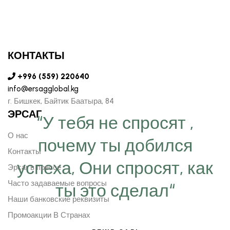
КОНТАКТЫ
+996 (559) 220640
info@ersagglobal.kg
г. ​Бишкек, Байтик Баатыра, 84
ЭРСАГ
“У тебя не спросят ,
О нас
почему ты добился
Контакты
успеха, Они спросят, как
Эрсаг в прессе
Часто задаваемые вопросы
ты это сделал“
Наши банковские реквизиты
Промоакции В Странах