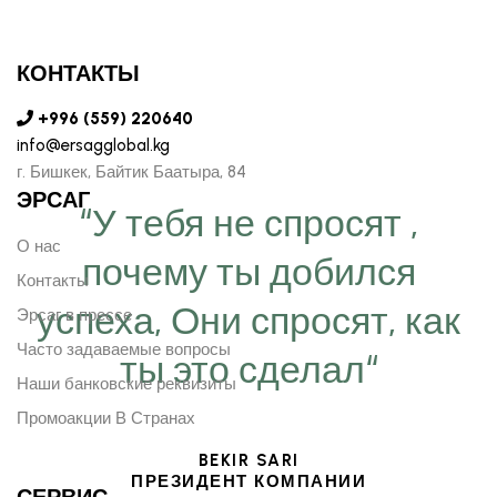
КОНТАКТЫ
+996 (559) 220640
info@ersagglobal.kg
г. ​Бишкек, Байтик Баатыра, 84
ЭРСАГ
“У тебя не спросят ,
О нас
почему ты добился
Контакты
успеха, Они спросят, как
Эрсаг в прессе
Часто задаваемые вопросы
ты это сделал“
Наши банковские реквизиты
Промоакции В Странах
BEKIR SARI
ПРЕЗИДЕНТ КОМПАНИИ
СЕРВИС