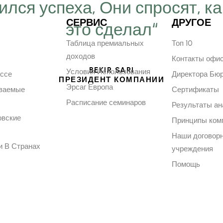
ился успеха, Они спросят, ка
СЕРВИС
ДРУГОЕ
это сделал“
Таблица премиальных
Топ 10
доходов
Контакты офи
BEKIR SARI
Условия Использования
ессе
Директора Бю
ПРЕЗИДЕНТ КОМПАНИИ
Эрсаг Европа
аваемые
Сертификаты
Расписание семинаров
Результаты ан
овские
Принципы ком
Наши договор
и В Странах
учреждения
Помощь