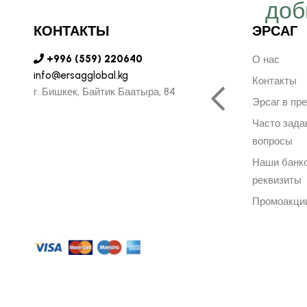
ергичнее, передавая
доб
безграничную веру в
КОНТАКТЫ
ЭРСАГ
ую компанию Эрсаг"
+996 (559) 220640
О нас
info@ersagglobal.kg
Контакты
г. ​Бишкек, Байтик Баатыра, 84
Эрсаг в пр
ОЛЬФ ПЕЧЕНИЦЫН
Часто зад
ЬНЫЙ ДИРЕКТОР РОССИИ
вопросы
Наши банк
реквизиты
Промоакци