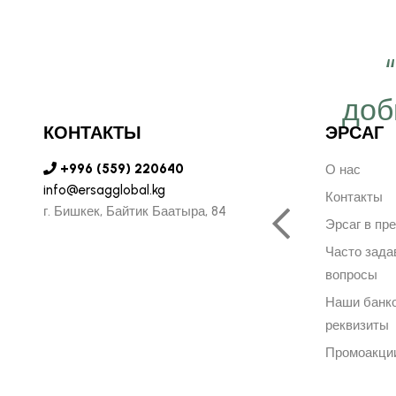
 важно работать ещё
ергичнее, передавая
доб
КОНТАКТЫ
ЭРСАГ
безграничную веру в
+996 (559) 220640
ую компанию Эрсаг"
О нас
info@ersagglobal.kg
Контакты
г. ​Бишкек, Байтик Баатыра, 84
Эрсаг в пр
ОЛЬФ ПЕЧЕНИЦЫН
Часто зад
ЬНЫЙ ДИРЕКТОР РОССИИ
вопросы
Наши банк
реквизиты
Промоакци