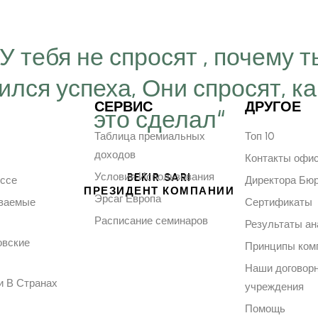
“У тебя не спросят , почему т
ился успеха, Они спросят, ка
СЕРВИС
ДРУГОЕ
это сделал“
Таблица премиальных
Топ 10
доходов
Контакты офи
Условия Использования
BEKIR SARI
ессе
Директора Бю
ПРЕЗИДЕНТ КОМПАНИИ
Эрсаг Европа
аваемые
Сертификаты
Расписание семинаров
Результаты ан
овские
Принципы ком
Наши договор
и В Странах
учреждения
Помощь