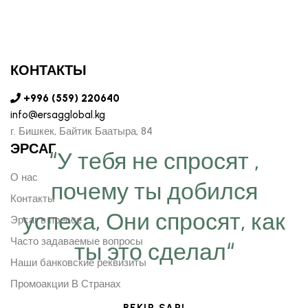
КОНТАКТЫ
+996 (559) 220640
info@ersagglobal.kg
г. ​Бишкек, Байтик Баатыра, 84
ЭРСАГ
“У тебя не спросят ,
О нас
почему ты добился
Контакты
успеха, Они спросят, как
Эрсаг в прессе
Часто задаваемые вопросы
ты это сделал“
Наши банковские реквизиты
Промоакции В Странах
BEKIR SARI