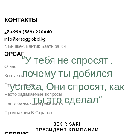
КОНТАКТЫ
+996 (559) 220640
info@ersagglobal.kg
г. ​Бишкек, Байтик Баатыра, 84
ЭРСАГ
“У тебя не спросят ,
О нас
почему ты добился
Контакты
успеха, Они спросят, как
Эрсаг в прессе
Часто задаваемые вопросы
ты это сделал“
Наши банковские реквизиты
Промоакции В Странах
BEKIR SARI
ПРЕЗИДЕНТ КОМПАНИИ
СЕРВИС