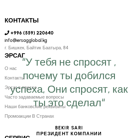
КОНТАКТЫ
+996 (559) 220640
info@ersagglobal.kg
г. ​Бишкек, Байтик Баатыра, 84
ЭРСАГ
“У тебя не спросят ,
О нас
почему ты добился
Контакты
успеха, Они спросят, как
Эрсаг в прессе
Часто задаваемые вопросы
ты это сделал“
Наши банковские реквизиты
Промоакции В Странах
BEKIR SARI
ПРЕЗИДЕНТ КОМПАНИИ
СЕРВИС