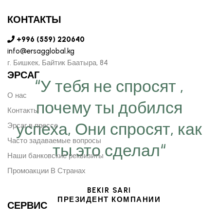
КОНТАКТЫ
+996 (559) 220640
info@ersagglobal.kg
г. ​Бишкек, Байтик Баатыра, 84
ЭРСАГ
“У тебя не спросят ,
О нас
почему ты добился
Контакты
успеха, Они спросят, как
Эрсаг в прессе
Часто задаваемые вопросы
ты это сделал“
Наши банковские реквизиты
Промоакции В Странах
BEKIR SARI
ПРЕЗИДЕНТ КОМПАНИИ
СЕРВИС