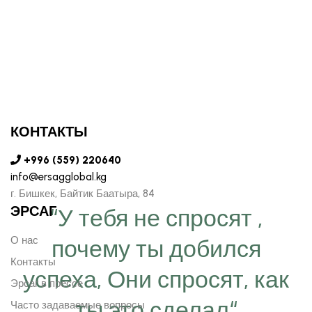
КОНТАКТЫ
+996 (559) 220640
info@ersagglobal.kg
г. ​Бишкек, Байтик Баатыра, 84
ЭРСАГ
“У тебя не спросят ,
О нас
почему ты добился
Контакты
успеха, Они спросят, как
Эрсаг в прессе
ты это сделал“
Часто задаваемые вопросы