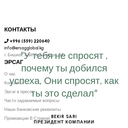
КОНТАКТЫ
+996 (559) 220640
info@ersagglobal.kg
“У тебя не спросят ,
г. ​Бишкек, Байтик Баатыра, 84
ЭРСАГ
почему ты добился
О нас
успеха, Они спросят, как
Контакты
ты это сделал“
Эрсаг в прессе
Часто задаваемые вопросы
Наши банковские реквизиты
BEKIR SARI
Промоакции В Странах
ПРЕЗИДЕНТ КОМПАНИИ