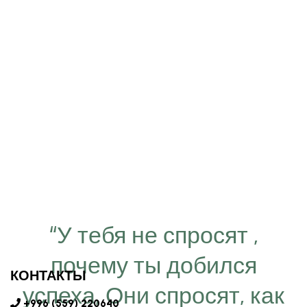
“У тебя не спросят ,
почему ты добился
КОНТАКТЫ
успеха, Они спросят, как
+996 (559) 220640