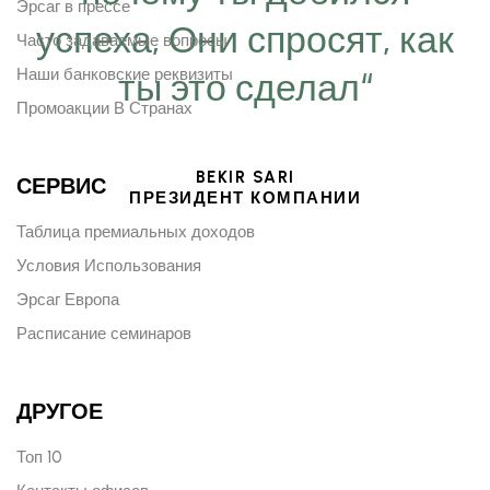
Эрсаг в прессе
успеха, Они спросят, как
Часто задаваемые вопросы
Наши банковские реквизиты
ты это сделал“
Промоакции В Странах
BEKIR SARI
СЕРВИС
ПРЕЗИДЕНТ КОМПАНИИ
Таблица премиальных доходов
Условия Использования
Эрсаг Европа
Расписание семинаров
ДРУГОЕ
Топ 10