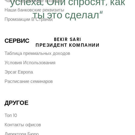
успеха, Они спросят, как
Часто задаваемые вопросы
Наши банковские реквизиты
ты это сделал“
Промоакции В Странах
BEKIR SARI
СЕРВИС
ПРЕЗИДЕНТ КОМПАНИИ
Таблица премиальных доходов
Условия Использования
Эрсаг Европа
Расписание семинаров
ДРУГОЕ
Топ 10
Контакты офисов
Директора Бюро