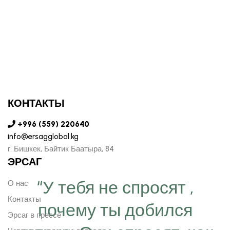
КОНТАКТЫ
+996 (559) 220640
info@ersagglobal.kg
г. ​Бишкек, Байтик Баатыра, 84
ЭРСАГ
“У тебя не спросят ,
О нас
Контакты
почему ты добился
Эрсаг в прессе