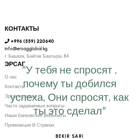
КОНТАКТЫ
+996 (559) 220640
info@ersagglobal.kg
г. ​Бишкек, Байтик Баатыра, 84
ЭРСАГ
“У тебя не спросят ,
О нас
почему ты добился
Контакты
успеха, Они спросят, как
Эрсаг в прессе
Часто задаваемые вопросы
ты это сделал“
Наши банковские реквизиты
Промоакции В Странах
BEKIR SARI