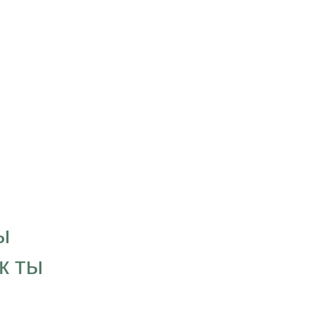
“Цель, которую мы
визуализируем в свое
ы
временем превращае
к ты
нашей личности. Мы 