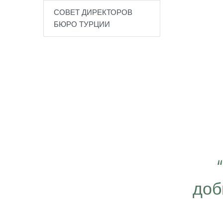
СОВЕТ ДИРЕКТОРОВ
БЮРО ТУРЦИИ
 важно работать ещё
ергичнее, передавая
доб
безграничную веру в