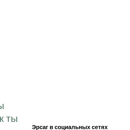
“Цель, которую мы
визуализируем в свое
ы
временем превращае
к ты
нашей личности. Мы 
Эрсаг в социальных сетях