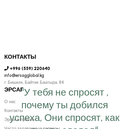
КОНТАКТЫ
+996 (559) 220640
info@ersagglobal.kg
г. ​Бишкек, Байтик Баатыра, 84
ЭРСАГ
“У тебя не спросят ,
О нас
почему ты добился
Контакты
успеха, Они спросят, как
Эрсаг в прессе
Часто задаваемые вопросы